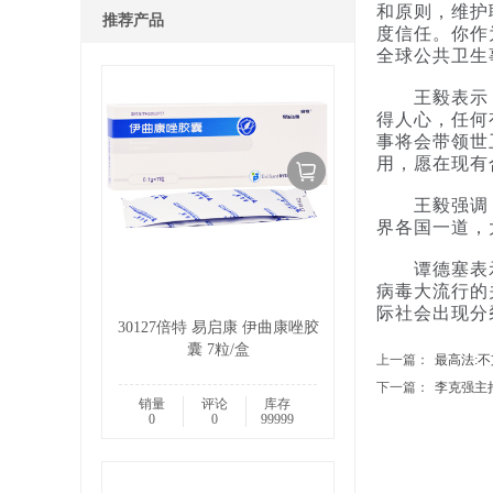
和原则，维护
推荐产品
度信任。你作
全球公共卫生
王毅表示，抗
得人心，任何
事将会带领世
用，愿在现有
王毅强调，习
界各国一道，
谭德塞表示，
病毒大流行的
际社会出现分
30127倍特 易启康 伊曲康唑胶
囊 7粒/盒
上一篇：
最高法:不
下一篇：
李克强主持
销量
评论
库存
0
0
99999