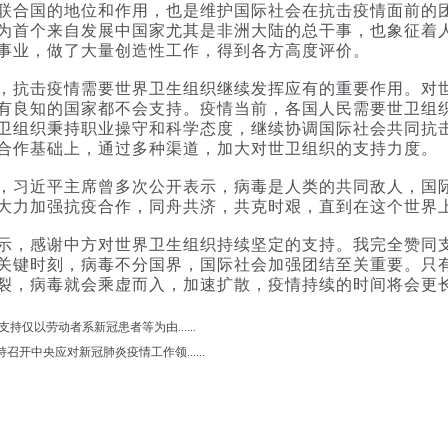
联合国的地位和作用，也是维护国际社会在抗击疫情面前的
为首个来自发展中国家尤其是非洲大陆的总干事，也象征着
事业，做了大量创造性工作，得到各方高度评价。
击疫情需要世界卫生组织继续发挥应有的重要作用。对世
有良知的国家都不会支持。疫情当前，各国人民需要世卫组
卫组织秉持职业操守和科学态度，继续协调国际社会共同抗
合作基础上，通过多种渠道，加大对世卫组织的支持力度。
近平主席曾多次公开表示，病毒是人类的共同敌人，国际
大力加强抗疫合作，同舟共济，共克时艰，直到在这个世界
感谢中方对世界卫生组织持续坚定的支持。我完全赞同支
关键时刻，病毒不分国界，国际社会加强团结至关重要。只
裂，病毒就会乘虚而入，加速扩散，疫情持续的时间将会更
支持仅以劳动者系新冠患者等为由......
召开中央应对新冠肺炎疫情工作领......